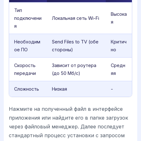
Тип
Высока
подключени
Локальная сеть Wi-Fi
я
я
Необходим
Send Files to TV (обе
Критич
ое ПО
стороны)
но
Скорость
Зависит от роутера
Средн
передачи
(до 50 Мб/с)
яя
Сложность
Низкая
-
Нажмите на полученный файл в интерфейсе
приложения или найдите его в папке загрузок
через файловый менеджер. Далее последует
стандартный процесс установки с запросом