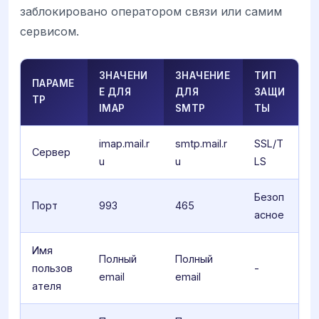
заблокировано оператором связи или самим
сервисом.
ЗНАЧЕНИ
ЗНАЧЕНИЕ
ТИП
ПАРАМЕ
Е ДЛЯ
ДЛЯ
ЗАЩИ
ТР
IMAP
SMTP
ТЫ
imap.mail.r
smtp.mail.r
SSL/T
Сервер
u
u
LS
Безоп
Порт
993
465
асное
Имя
Полный
Полный
пользов
-
email
email
ателя