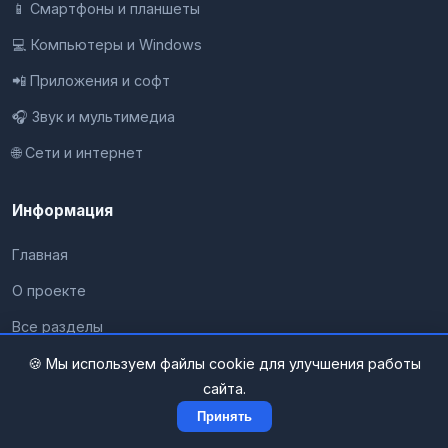
📱 Смартфоны и планшеты
💻 Компьютеры и Windows
📲 Приложения и софт
🎧 Звук и мультимедиа
🌐 Сети и интернет
Информация
Главная
О проекте
Все разделы
Контакты
🍪 Мы используем файлы cookie для улучшения работы
сайта.
Конфиденциальность
Принять
Карта сайта