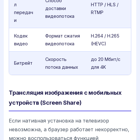
Способ
л
HTTP / HLS /
доставки
передач
RTMP
видеопотока
и
Кодек
Формат сжатия
H.264 / H.265
видео
видеопотока
(HEVC)
Скорость
до 20 Мбит/с
Битрейт
потока данных
для 4K
Трансляция изображения с мобильных
устройств (Screen Share)
Если нативная установка на телевизор
невозможна, а браузер работает некорректно,
можно воспользоваться функцией