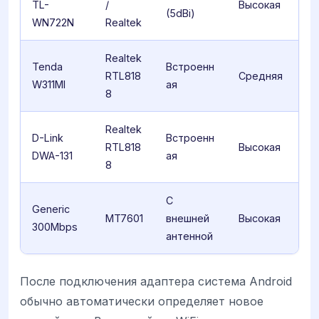
TL-
/
Высокая
(5dBi)
WN722N
Realtek
Realtek
Tenda
Встроенн
RTL818
Средняя
W311MI
ая
8
Realtek
D-Link
Встроенн
RTL818
Высокая
DWA-131
ая
8
С
Generic
MT7601
внешней
Высокая
300Mbps
антенной
После подключения адаптера система Android
обычно автоматически определяет новое