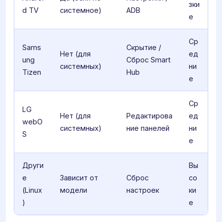
зки
d TV
системное)
ADB
е
Ср
Sams
Скрытие /
Нет (для
ед
ung
Сброс Smart
системных)
ни
Tizen
Hub
е
Ср
LG
Нет (для
Редактирова
ед
webO
системных)
ние панелей
ни
S
е
Други
Вы
е
Зависит от
Сброс
со
(Linux
модели
настроек
ки
)
е