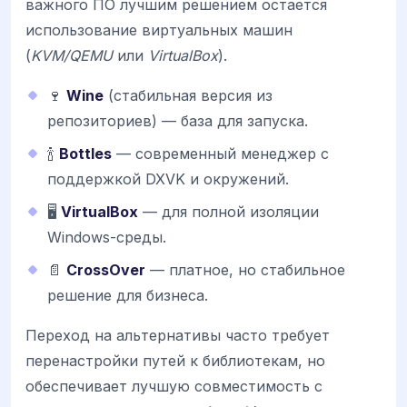
важного ПО лучшим решением остается
использование виртуальных машин
(
KVM/QEMU
или
VirtualBox
).
🍷
Wine
(стабильная версия из
репозиториев) — база для запуска.
🍾
Bottles
— современный менеджер с
поддержкой DXVK и окружений.
🖥️
VirtualBox
— для полной изоляции
Windows-среды.
📄
CrossOver
— платное, но стабильное
решение для бизнеса.
Переход на альтернативы часто требует
перенастройки путей к библиотекам, но
обеспечивает лучшую совместимость с