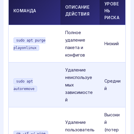
УРОВЕ
ОПИСАНИЕ
КОМАНДА
НЬ
ДЕЙСТВИЯ
РИСКА
Полное
удаление
sudo apt purge
Низкий
пакета и
playonlinux
конфигов
Удаление
неиспользуе
Средни
sudo apt
мых
й
autoremove
зависимосте
й
Высоки
Удаление
й
пользователь
(потер
rm -rf ~/.wine