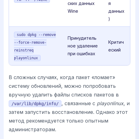
ских данных
я
Wine
данных
)
sudo dpkg --remove
Принудитель
Критич
--force-remove-
ное удаление
еский
reinstreq
при ошибках
playonlinux
В сложных случаях, когда пакет «ломает»
систему обновлений, можно попробовать
вручную удалить файлы списков пакетов в
, связанные с
playonlinux
, и
/var/lib/dpkg/info/
затем запустить восстановление. Однако этот
метод рекомендуется только опытным
администраторам.