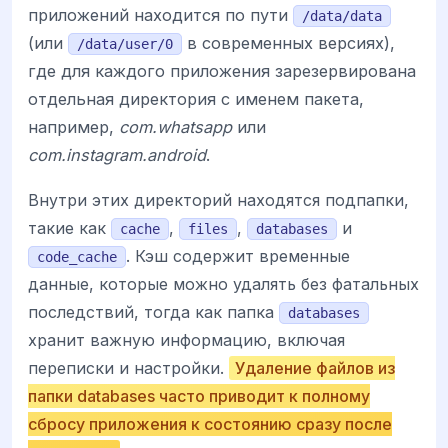
приложений находится по пути
/data/data
(или
в современных версиях),
/data/user/0
где для каждого приложения зарезервирована
отдельная директория с именем пакета,
например,
com.whatsapp
или
com.instagram.android
.
Внутри этих директорий находятся подпапки,
такие как
,
,
и
cache
files
databases
. Кэш содержит временные
code_cache
данные, которые можно удалять без фатальных
последствий, тогда как папка
databases
хранит важную информацию, включая
переписки и настройки.
Удаление файлов из
папки databases часто приводит к полному
сбросу приложения к состоянию сразу после