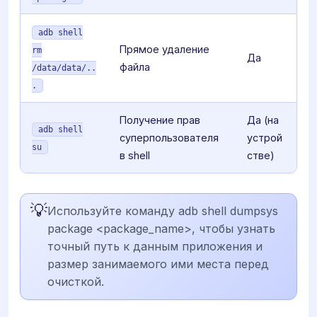
adb shell
Прямое удаление
rm
Да
файла
/data/data/..
.
Получение прав
Да (на
adb shell
суперпользователя
устрой
su
в shell
стве)
💡
Используйте команду adb shell dumpsys
package <package_name>, чтобы узнать
точный путь к данным приложения и
размер занимаемого ими места перед
очисткой.