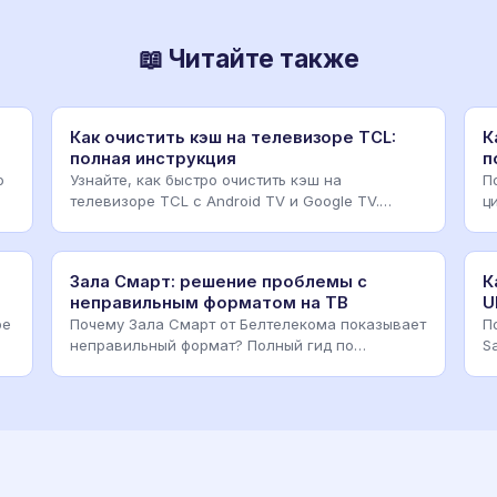
📖 Читайте также
Как очистить кэш на телевизоре TCL:
К
полная инструкция
п
о
Узнайте, как быстро очистить кэш на
П
телевизоре TCL с Android TV и Google TV.
ц
Решение проблем с тормо
к
Зала Смарт: решение проблемы с
К
неправильным форматом на ТВ
U
ре
Почему Зала Смарт от Белтелекома показывает
П
неправильный формат? Полный гид по
S
настройке разрешения,
ц