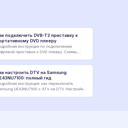
ак подключить DVB-T2 приставку к
ортативному DVD плееру
одробная инструкция по подключению
ифровой приставки к DVD плееру. Схемы,
абели, настройка AV-вхо
ак настроить DTV на Samsung
E43NU7100: полный гид
одробная инструкция: как переключить
amsung UE43NU7100 с ATV на DTV. Настройка
ифрового телевиден