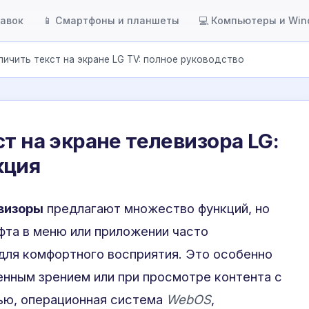
тавок
📱 Смартфоны и планшеты
💻 Компьютеры и Wi
личить текст на экране LG TV: полное руководство
т на экране телевизора LG:
кция
визоры
предлагают множество функций, но
та в меню или приложении часто
для комфортного восприятия. Это особенно
енным зрением или при просмотре контента с
тью, операционная система
WebOS
,