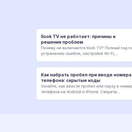
Ilook TV не работает: причины и
решения проблем
Почему не включается Ilook TV? Полный гид п
устранению ошибок, настройке Wi-Fi,
обновлению ПО и рем
Как набрать пробел при вводе номера
телефона: скрытые коды
Узнайте, как ввести пробел или паузу в номе
телефона на Android и iPhone. Секреты
клавиатуры, коды