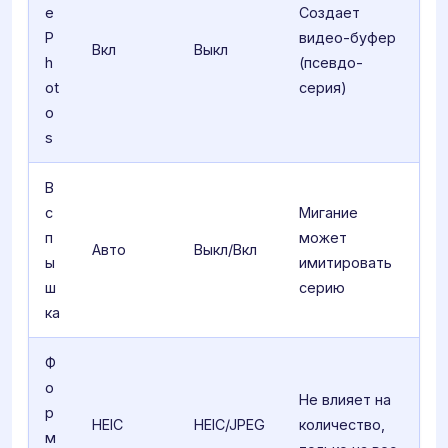
e
Создает
P
видео-буфер
Вкл
Выкл
h
(псевдо-
ot
серия)
o
s
В
с
Мигание
п
может
Авто
Выкл/Вкл
ы
имитировать
ш
серию
ка
Ф
о
Не влияет на
р
HEIC
HEIC/JPEG
количество,
м