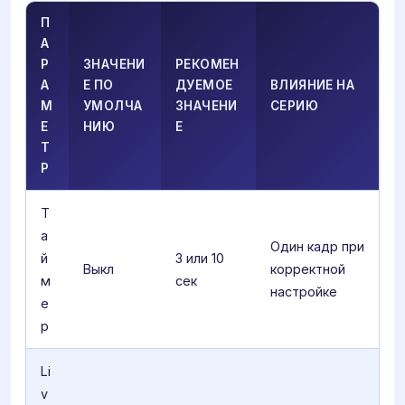
П
А
Р
ЗНАЧЕНИ
РЕКОМЕН
А
Е ПО
ДУЕМОЕ
ВЛИЯНИЕ НА
М
УМОЛЧА
ЗНАЧЕНИ
СЕРИЮ
Е
НИЮ
Е
Т
Р
Т
а
Один кадр при
й
3 или 10
Выкл
корректной
м
сек
настройке
е
р
Li
v