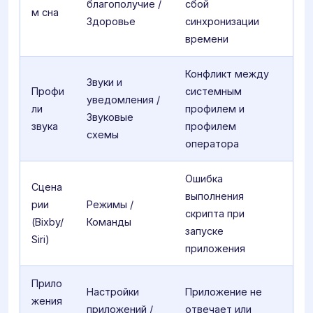
благополучие /
сбой
м сна
Здоровье
синхронизации
времени
Конфликт между
Звуки и
Профи
системным
уведомления /
ли
профилем и
Звуковые
звука
профилем
схемы
оператора
Ошибка
Сцена
выполнения
рии
Режимы /
скрипта при
(Bixby/
Команды
запуске
Siri)
приложения
Прило
Настройки
Приложение не
жения
приложений /
отвечает или