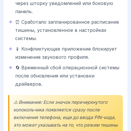
через шторку уведомлений или боковую
панель.
⏰ Сработало запланированное расписание
тишины, установленное в настройках
системы.
📱 Конфликтующее приложение блокирует
изменение звукового профиля.
🔄 Временный сбой операционной системы
после обновления или установки
драйверов.
⚠️ Внимание: Если значок перечеркнутого
колокольчика появляется сразу после
включения телефона, еще до ввода PIN-кода,
это может указывать на то, что режим тишины