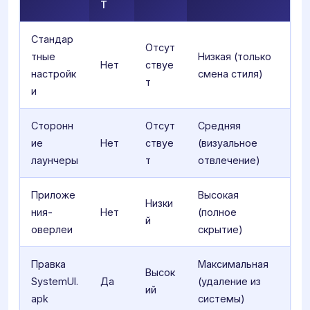
T
Стандар
Отсут
тные
Низкая (только
Нет
ствуе
настройк
смена стиля)
т
и
Сторонн
Отсут
Средняя
ие
Нет
ствуе
(визуальное
лаунчеры
т
отвлечение)
Приложе
Высокая
Низки
ния-
Нет
(полное
й
оверлеи
скрытие)
Правка
Максимальная
Высок
SystemUI.
Да
(удаление из
ий
apk
системы)