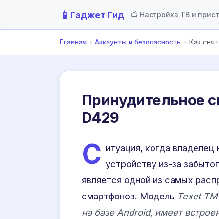
📱
Гаджет Гид
📺 Настройка ТВ и прис
Главная
›
Аккаунты и безопасность
›
Как снят
Принудительное сн
D429
С
итуация, когда владелец
устройству из-за забытог
является одной из самых расп
смартфонов. Модель
Texet TM
на базе Android, имеет встр