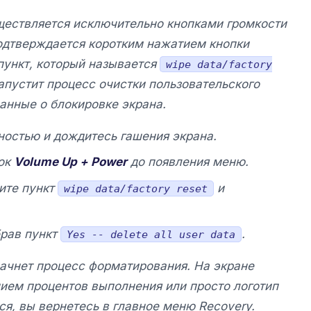
ществляется исключительно кнопками громкости
 подтверждается коротким нажатием кнопки
пункт, который называется
wipe data/factory
запустит процесс очистки пользовательского
данные о блокировке экрана.
ностью и дождитесь гашения экрана.
пок
Volume Up + Power
до появления меню.
ите пункт
и
wipe data/factory reset
брав пункт
.
Yes -- delete all user data
ачнет процесс форматирования. На экране
нием процентов выполнения или просто логотип
ся, вы вернетесь в главное меню Recovery.