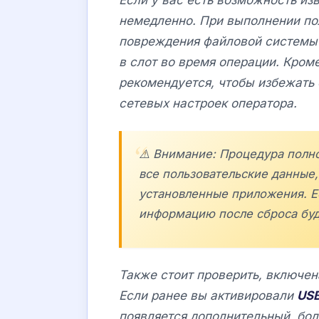
немедленно. При выполнении по
повреждения файловой системы 
в слот во время операции. Кром
рекомендуется, чтобы избежать
сетевых настроек оператора.
⚠️ Внимание: Процедура полно
все пользовательские данные,
установленные приложения. Ес
информацию после сброса бу
Также стоит проверить, включен
Если ранее вы активировали
USB
появляется дополнительный, бо