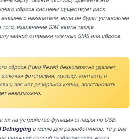
лного сброса системы существует риск
внешнего накопителя, если он будет установлен
е того, извлечение SIM-карты также
 случайной отправки платных SMS или сброса
го сброса (Hard Reset) безвозвратно удаляет
 включая фотографии, музыку, контакты и
ли у вас нет резервной копии, восстановить
дет невозможно.
а ли на устройстве функция отладки по USB.
 Debugging
в меню для разработчиков, то у вас
лее щадящий способ разблокировки через