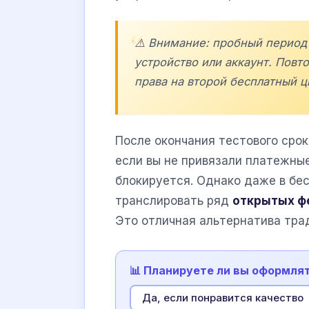
⚠️ Внимание: пробный период 
устройство или аккаунт. Повт
права на второй бесплатный ц
После окончания тестового сро
если вы не привязали платежные
блокируется. Однако даже в б
транслировать ряд
открытых ф
Это отличная альтернатива тра
📊 Планируете ли вы оформля
Да, если понравится качество