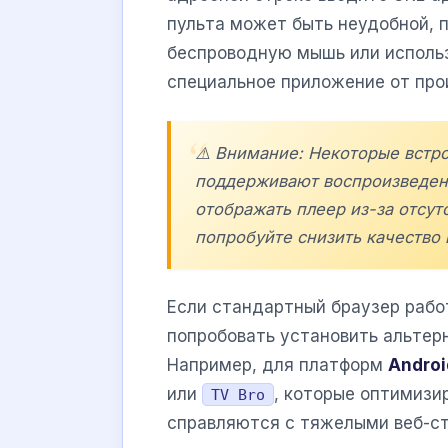
пульта может быть неудобной, 
беспроводную мышь или использ
специальное приложение от про
⚠️ Внимание: Некоторые встр
поддерживают воспроизведени
отображать плеер из-за отсут
попробуйте снизить качество 
Если стандартный браузер рабо
попробовать установить альтер
Например, для платформ
Androi
или
, которые оптимизи
TV Bro
справляются с тяжелыми веб-с