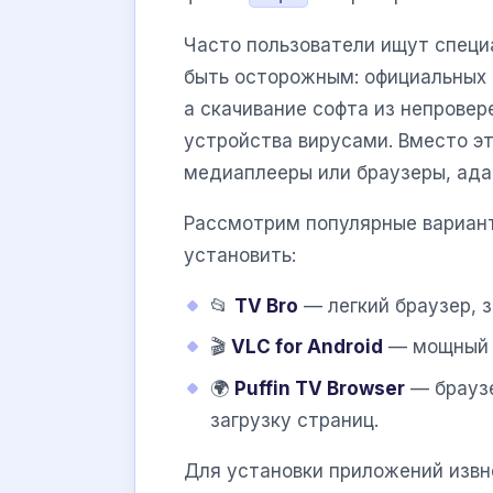
Часто пользователи ищут специа
быть осторожным: официальных 
а скачивание софта из непрове
устройства вирусами. Вместо э
медиаплееры или браузеры, ада
Рассмотрим популярные вариан
установить:
📂
TV Bro
— легкий браузер, 
🎬
VLC for Android
— мощный п
🌍
Puffin TV Browser
— браузе
загрузку страниц.
Для установки приложений извне