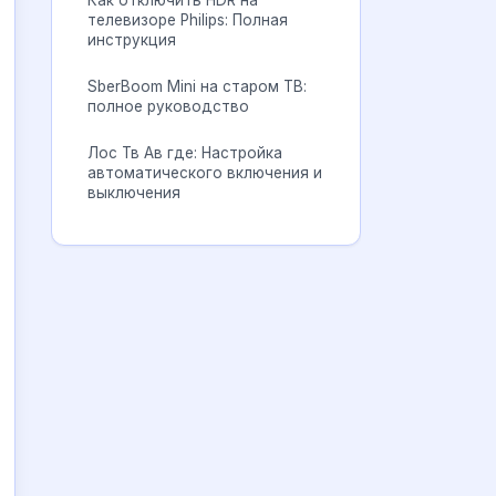
Как отключить HDR на
телевизоре Philips: Полная
инструкция
SberBoom Mini на старом ТВ:
полное руководство
Лос Тв Ав где: Настройка
автоматического включения и
выключения