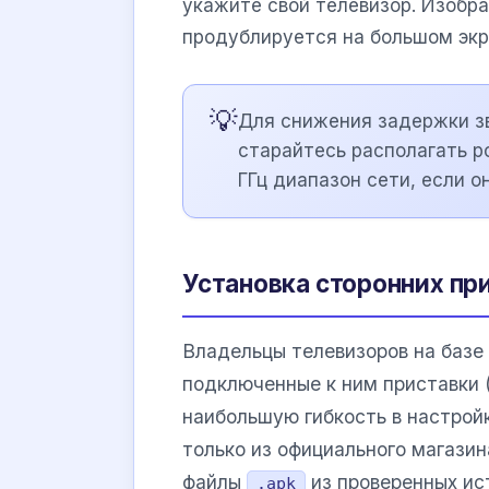
укажите свой телевизор. Изобр
продублируется на большом экр
💡
Для снижения задержки зв
старайтесь располагать р
ГГц диапазон сети, если 
Установка сторонних при
Владельцы телевизоров на баз
подключенные к ним приставки 
наибольшую гибкость в настрой
только из официального магази
файлы
из проверенных ис
.apk