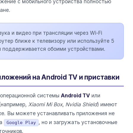
ажение с мобильного устройства полностью
ане.
ука и видео при трансляции через Wi-Fi
оутер ближе к телевизору или используйте 5
он поддерживается обоими устройствами.
ложений на Android TV и приставки
е операционной системы
Android TV
или
(например,
Xiaomi Mi Box
,
Nvidia Shield
) имеют
ке. Вы можете устанавливать приложения не
на
, но и загружать установочные
Google Play
точников.