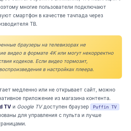
поэтому многие пользователи подключают
уют смартфон в качестве тачпада через
изводителя ТВ.
оенные браузеры на телевизорах не
е видео в формате 4K или могут некорректно
ствия кодеков. Если видео тормозит,
воспроизведения в настройках плеера.
тает медленно или не открывает сайт, можно
нативное приложение из магазина контента.
d TV
и
Google TV
доступен браузер
Puffin TV
рованы для управления с пульта и лучше
траницами.