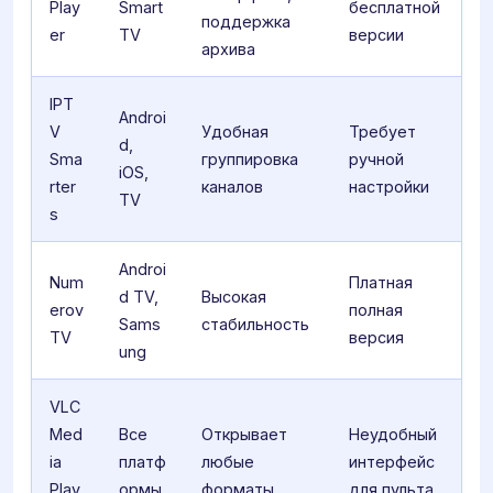
Play
Smart
бесплатной
поддержка
er
TV
версии
архива
IPT
Androi
V
Удобная
Требует
d,
Sma
группировка
ручной
iOS,
rter
каналов
настройки
TV
s
Androi
Num
Платная
d TV,
Высокая
erov
полная
Sams
стабильность
TV
версия
ung
VLC
Med
Все
Открывает
Неудобный
ia
платф
любые
интерфейс
Play
ормы
форматы
для пульта