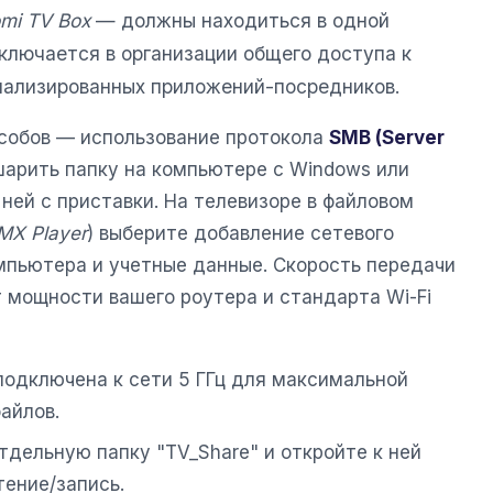
omi TV Box
— должны находиться в одной
ключается в организации общего доступа к
иализированных приложений-посредников.
собов — использование протокола
SMB (Server
шарить папку на компьютере с Windows или
ней с приставки. На телевизоре в файловом
MX Player
) выберите добавление сетевого
омпьютера и учетные данные. Скорость передачи
т мощности вашего роутера и стандарта Wi-Fi
 подключена к сети 5 ГГц для максимальной
айлов.
тдельную папку "TV_Share" и откройте к ней
тение/запись.