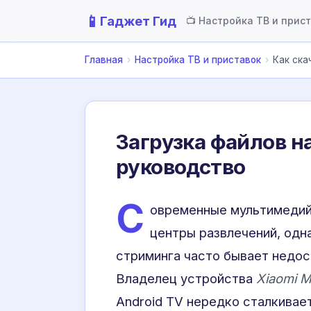
📱
Гаджет Гид
📺 Настройка ТВ и прис
Главная
›
Настройка ТВ и приставок
›
Как ска
Загрузка файлов на
руководство
С
овременные мультимедий
центры развлечений, одн
стриминга часто бывает недос
Владелец устройства
Xiaomi M
Android TV нередко сталкивае