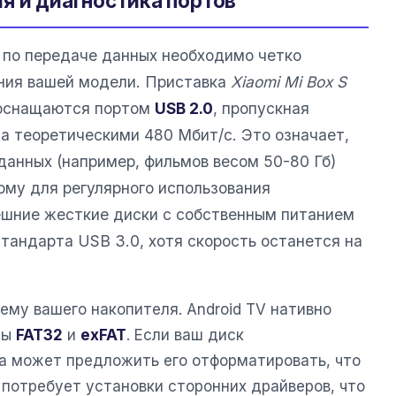
я и диагностика портов
 по передаче данных необходимо четко
ния вашей модели. Приставка
Xiaomi Mi Box S
 оснащаются портом
USB 2.0
, пропускная
на теоретическими 480 Мбит/с. Это означает,
данных (например, фильмов весом 50-80 Гб)
тому для регулярного использования
ешние жесткие диски с собственным питанием
тандарта USB 3.0, хотя скорость останется на
ему вашего накопителя. Android TV нативно
мы
FAT32
и
exFAT
. Если ваш диск
а может предложить его отформатировать, что
 потребует установки сторонних драйверов, что