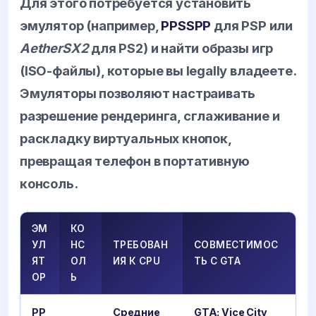
Для этого потребуется установить
эмулятор (например,
PPSSPP
для PSP или
AetherSX2
для PS2) и найти образы игр
(ISO-файлы), которые вы legally владеете.
Эмуляторы позволяют настраивать
разрешение рендеринга, сглаживание и
раскладку виртуальных кнопок,
превращая телефон в портативную
консоль.
ЭМ
КО
УЛ
НС
ТРЕБОВАН
СОВМЕСТИМОС
ЯТ
ОЛ
ИЯ К CPU
ТЬ С GTA
ОР
Ь
PP
Средние
GTA: Vice City