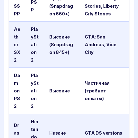
PS
SS
(Snapdrag
Stories, Liberty
P
PP
on 660+)
City Stories
Ae
Pla
th
ySt
Высокие
GTA: San
er
ati
(Snapdrag
Andreas, Vice
SX
on
on 845+)
City
2
2
Da
Pla
m
ySt
Частичная
on
ati
Высокие
(требует
PS
on
оплаты)
2
2
Nin
Dr
ten
as
Низкие
GTA DS versions
do