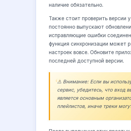
наличие обязательно.
Также стоит проверить версии 
постоянно выпускают обновлени
исправляющие ошибки соединени
функция синхронизации может р
настроек вовсе. Обновите прилож
последней доступной версии.
⚠️ Внимание: Если вы исполь
сервис, убедитесь, что вход 
является основным организат
плейлистов, иначе треки могут