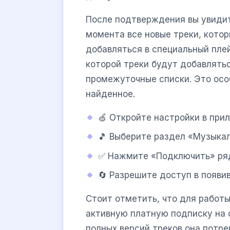
После подтверждения вы увидит
момента все новые треки, кото
добавляться в специальный пле
которой треки будут добавлять
промежуточные списки. Это особ
найденное.
🍏 Откройте настройки в при
🎵 Выберите раздел «Музыкал
✅ Нажмите «Подключить» ряд
🔄 Разрешите доступ в появи
Стоит отметить, что для работы
активную платную подписку на 
полных версий треков она потр