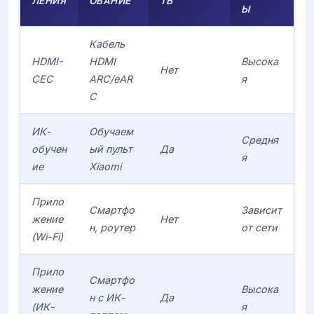
ЛЕНИЯ
ОВАНИЕ
ТЬ
Ы
Кабель
HDMI-
HDMI
Высока
Нет
CEC
ARC/eAR
я
C
ИК-
Обучаем
Средня
обучен
ый пульт
Да
я
ие
Xiaomi
Прило
Смартфо
Зависит
жение
Нет
н, роутер
от сети
(Wi-Fi)
Прило
Смартфо
жение
Высока
н с ИК-
Да
(ИК-
я