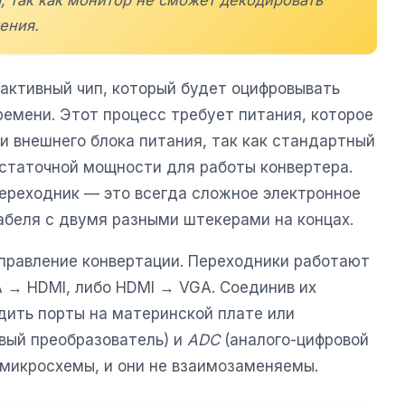
а, так как монитор не сможет декодировать
ения.
активный чип, который будет оцифровывать
ремени. Этот процесс требует питания, которое
и внешнего блока питания, так как стандартный
статочной мощности для работы конвертера.
ереходник — это всегда сложное электронное
кабеля с двумя разными штекерами на концах.
аправление конвертации. Переходники работают
A → HDMI, либо HDMI → VGA. Соединив их
дить порты на материнской плате или
вый преобразователь) и
ADC
(аналого-цифровой
 микросхемы, и они не взаимозаменяемы.