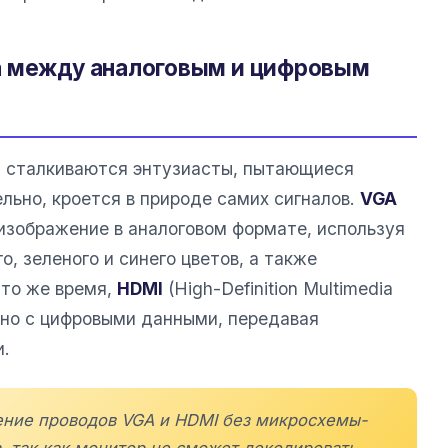
а между аналоговым и цифровым
м сталкиваются энтузиасты, пытающиеся
льно, кроется в природе самих сигналов.
VGA
т изображение в аналоговом формате, используя
, зеленого и синего цветов, а также
 то же время,
HDMI
(High-Definition Multimedia
льно с цифровыми данными, передавая
и.
ение проводов VGA и HDMI без микросхемы-