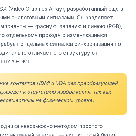
GA
(Video Graphics Array), разработанный еще в
ными аналоговыми сигналами. Он разделяет
омпоненты — красную, зеленую и синюю (RGB),
 по отдельному проводу с изменяющимся
требует отдельных сигналов синхронизации по
ардинально отличает его структуру от
ных в HDMI.
ние контактов HDMI и VGA без преобразующей
риведет к отсутствию изображения, так как
есовместимы на физическом уровне.
ходника невозможно методом простого
дим активный элемент — чип, который будет