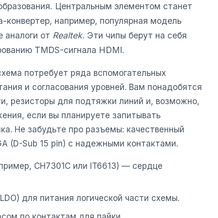
образования. Центральным элементом станет
-конвертер, например, популярная модель
е аналоги от
Realtek
. Эти чипы берут на себя
рованию TMDS-сигнала HDMI.
схема потребует ряда вспомогательных
тания и согласования уровней. Вам понадобятся
и, резисторы для подтяжки линий и, возможно,
ения, если вы планируете запитывать
ка. Не забудьте про разъемы: качественный
A (D-Sub 15 pin) с надежными контактами.
пример, CH7301C или IT6613) — сердце
LDO) для питания логической части схемы.
асом по контактам для пайки.