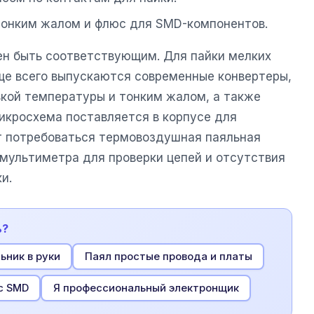
 тонким жалом и флюс для SMD-компонентов.
н быть соответствующим. Для пайки мелких
е всего выпускаются современные конвертеры,
вкой температуры и тонким жалом, а также
микросхема поставляется в корпусе для
т потребоваться термовоздушная паяльная
 мультиметра для проверки цепей и отсутствия
и.
ь?
ьник в руки
Паял простые провода и платы
с SMD
Я профессиональный электронщик