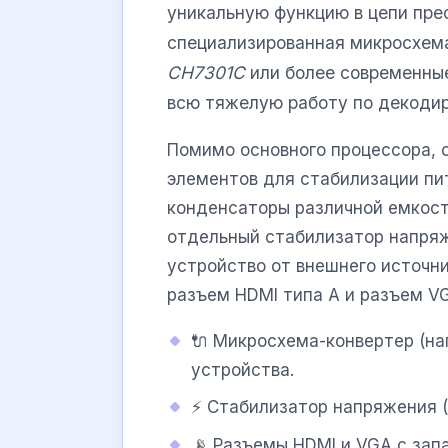
уникальную функцию в цепи пре
специализированная микросхема
CH7301C
или более современны
всю тяжелую работу по декоди
Помимо основного процессора, 
элементов для стабилизации пи
конденсаторы различной емкост
отдельный стабилизатор напряж
устройство от внешнего источни
разъем HDMI типа A и разъем VG
🔌 Микросхема-конвертер (на
устройства.
⚡ Стабилизатор напряжения (
📡 Разъемы HDMI и VGA с зап