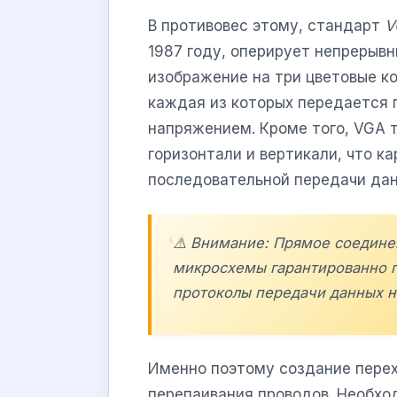
В противовес этому, стандарт
V
1987 году, оперирует непрерыв
изображение на три цветовые к
каждая из которых передается
напряжением. Кроме того, VGA 
горизонтали и вертикали, что к
последовательной передачи дан
⚠️ Внимание: Прямое соедине
микросхемы гарантированно п
протоколы передачи данных н
Именно поэтому создание пере
перепаивания проводов. Необхо