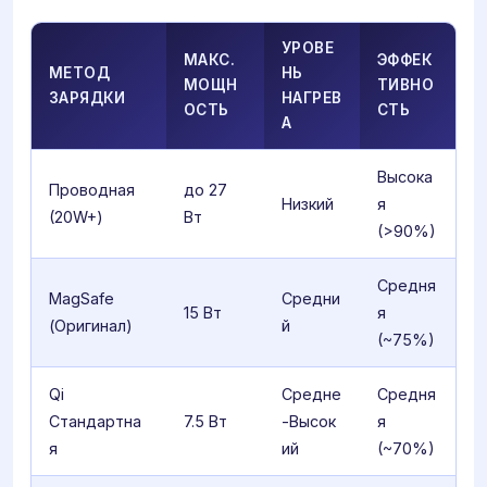
УРОВЕ
МАКС.
ЭФФЕК
МЕТОД
НЬ
МОЩН
ТИВНО
ЗАРЯДКИ
НАГРЕВ
ОСТЬ
СТЬ
А
Высока
Проводная
до 27
Низкий
я
(20W+)
Вт
(>90%)
Средня
MagSafe
Средни
15 Вт
я
(Оригинал)
й
(~75%)
Qi
Средне
Средня
Стандартна
7.5 Вт
-Высок
я
я
ий
(~70%)