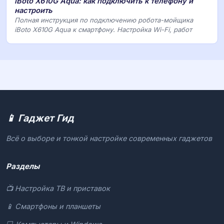
iBoto X610G Aqua: как подключить к телефону и
настроить
Полная инструкция по подключению робота-мойщика
iBoto X610G Aqua к смартфону. Настройка Wi-Fi, работ
📱 Гаджет Гид
Всё о выборе и тонкой настройке современных гаджетов
Разделы
📺 Настройка ТВ и приставок
📱 Смартфоны и планшеты