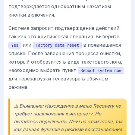
подтверждается однократным нажатием
кнопки включения.
Система запросит подтверждение действий,
так как это критическая операция. Выберите
или
в появившемся
Yes
Factory data reset
списке. После завершения процесса очистки,
который отобразится в виде текстового лога,
необходимо выбрать пункт
Reboot system now
для перезагрузки телевизора в обычном
режиме.
⚠️ Внимание: Нахождение в меню Recovery не
требует подключения к интернету. Не
пытайтесь подключать Wi-Fi на этом этапе, так
как данная функция в режиме восстановления