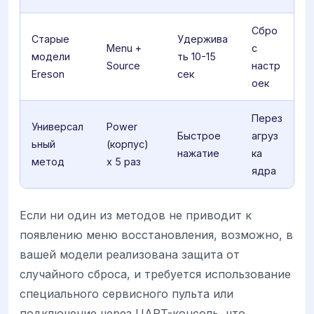
Сбро
Старые
Удержива
Menu +
с
модели
ть 10-15
Source
настр
Ereson
сек
оек
Перез
Универсал
Power
Быстрое
агруз
ьный
(корпус)
нажатие
ка
метод
x 5 раз
ядра
Если ни один из методов не приводит к
появлению меню восстановления, возможно, в
вашей модели реализована защита от
случайного сброса, и требуется использование
специального сервисного пульта или
подключение через UART-консоль, что