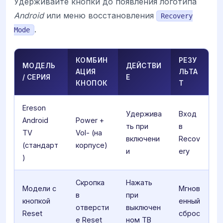
Удерживайте кнопки до появления логотипа
Android
или меню восстановления
Recovery
.
Mode
КОМБИН
РЕЗУ
МОДЕЛЬ
ДЕЙСТВИ
АЦИЯ
ЛЬТА
/ СЕРИЯ
Е
КНОПОК
Т
Ereson
Удержива
Вход
Android
Power +
ть при
в
TV
Vol- (на
включени
Recov
(стандарт
корпусе)
и
ery
)
Скропка
Нажать
Модели с
Мгнов
в
при
кнопкой
енный
отверсти
выключен
Reset
сброс
е Reset
ном ТВ