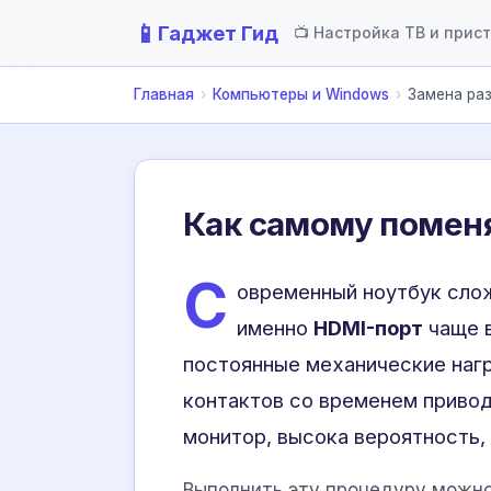
📱
Гаджет Гид
📺 Настройка ТВ и прис
Главная
›
Компьютеры и Windows
›
Замена раз
Как самому поменя
С
овременный ноутбук слож
именно
HDMI-порт
чаще в
постоянные механические нагр
контактов со временем привод
монитор, высока вероятность, 
Выполнить эту процедуру можно