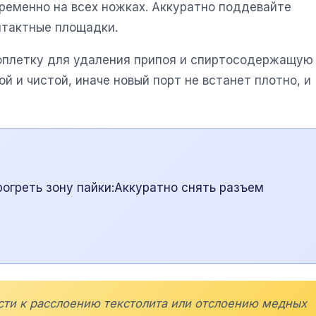
ременно на всех ножках. Аккуратно поддевайте
нтактные площадки.
 оплетку для удаления припоя и спиртосодержащую
 и чистой, иначе новый порт не встанет плотно, и
огреть зону пайки:Аккуратно снять разъем
ести к расслоению текстолита или отслоению медных