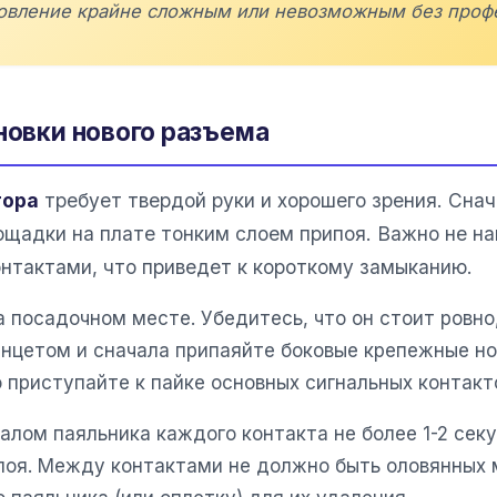
новление крайне сложным или невозможным без проф
новки нового разъема
тора
требует твердой руки и хорошего зрения. Сна
щадки на плате тонким слоем припоя. Важно не на
тактами, что приведет к короткому замыканию.
 посадочном месте. Убедитесь, что он стоит ровно,
нцетом и сначала припаяйте боковые крепежные но
о приступайте к пайке основных сигнальных контакт
алом паяльника каждого контакта не более 1-2 сек
поя. Между контактами не должно быть оловянных м