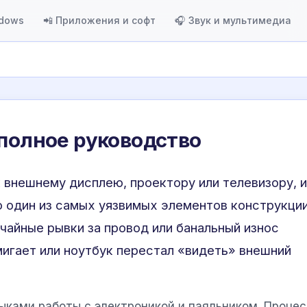
ndows
📲 Приложения и софт
🎧 Звук и мультимедиа
 полное руководство
внешнему дисплею, проектору или телевизору, и
о один из самых уязвимых элементов конструкции
чайные рывки за провод или банальный износ
мигает или ноутбук перестал «видеть» внешний
ыками работы с электроникой и паяльником. Процес