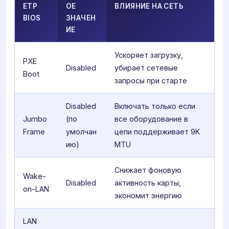
ЕТР
ОЕ
ВЛИЯНИЕ НА СЕТЬ
BIOS
ЗНАЧЕН
ИЕ
Ускоряет загрузку,
PXE
Disabled
убирает сетевые
Boot
запросы при старте
Disabled
Включать только если
Jumbo
(по
все оборудование в
Frame
умолчан
цепи поддерживает 9K
ию)
MTU
Снижает фоновую
Wake-
Disabled
активность карты,
on-LAN
экономит энергию
LAN