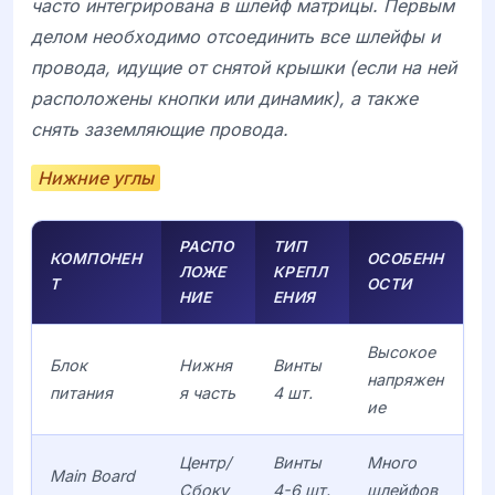
часто интегрирована в шлейф матрицы. Первым
делом необходимо отсоединить все шлейфы и
провода, идущие от снятой крышки (если на ней
расположены кнопки или динамик), а также
снять заземляющие провода.
Нижние углы
РАСПО
ТИП
КОМПОНЕН
ОСОБЕНН
ЛОЖЕ
КРЕПЛ
Т
ОСТИ
НИЕ
ЕНИЯ
Высокое
Блок
Нижня
Винты
напряжен
питания
я часть
4 шт.
ие
Центр/
Винты
Много
Main Board
Сбоку
4-6 шт.
шлейфов