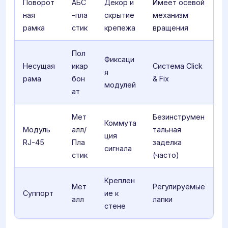
Поворот
АБС
Декор и
Имеет осевой
ная
-пла
скрытие
механизм
рамка
стик
крепежа
вращения
Пол
Фиксаци
Несущая
икар
Система Click
я
рама
бон
& Fix
модулей
ат
Мет
Безинструмен
Коммута
Модуль
алл/
тальная
ция
RJ-45
Пла
заделка
сигнала
стик
(часто)
Креплен
Мет
Регулируемые
Суппорт
ие к
алл
лапки
стене