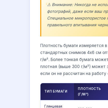
⚠️ Внимание: Никогда не исп
фотографий, даже если ваш п
Специальное микропористое 
правильного впитывания черн
Плотность бумаги измеряется в 
стандартных снимков 4х6 см оп
г/м². Более тонкая бумага може
плотная (выше 300 г/м²) может 
если он не рассчитан на работу 
ПЛОТНОСТЬ
ТИП БУМАГИ
(Г/М²)
Глянцевая