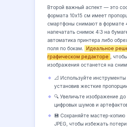
Второй важный аспект — это со
формата 10х15 см имеет пропорц
смартфоны снимают в формате 4:
напечатать снимок 4:3 на бумаг
автоматика принтера либо обре
поля по бокам.
Идеальное реше
графическом редакторе
, чтоб
изображения останется на сним
📐 Используйте инструменты 
установив жесткие пропорции 
🔍 Увеличьте изображение до
цифровых шумов и артефакто
💾 Сохраняйте мастер-копию 
JPEG, чтобы избежать потери