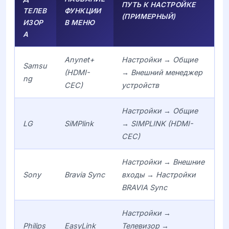
ПУТЬ К НАСТРОЙКЕ
ТЕЛЕВ
ФУНКЦИИ
(ПРИМЕРНЫЙ)
ИЗОР
В МЕНЮ
А
Anynet+
Настройки → Общие
Samsu
(HDMI-
→ Внешний менеджер
ng
CEC)
устройств
Настройки → Общие
LG
SiMPlink
→ SIMPLINK (HDMI-
CEC)
Настройки → Внешние
Sony
Bravia Sync
входы → Настройки
BRAVIA Sync
Настройки →
Philips
EasyLink
Телевизор →