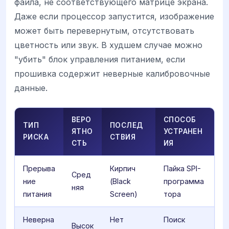
файла, не соответствующего матрице экрана.
Даже если процессор запустится, изображение
может быть перевернутым, отсутствовать
цветность или звук. В худшем случае можно
"убить" блок управления питанием, если
прошивка содержит неверные калибровочные
данные.
ВЕРО
СПОСОБ
ТИП
ПОСЛЕД
ЯТНО
УСТРАНЕН
РИСКА
СТВИЯ
СТЬ
ИЯ
Прерыва
Кирпич
Пайка SPI-
Сред
ние
(Black
программа
няя
питания
Screen)
тора
Неверна
Нет
Поиск
Высок