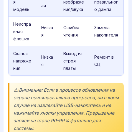
я
изображе
правильног
ая
модель
ния/звука
о дампа
Неиспра
Низка
Ошибка
Замена
вная
я
чтения
накопителя
флешка
Скачок
Выход из
Низка
Ремонт в
напряже
строя
я
СЦ
ния
платы
⚠️ Внимание: Если в процессе обновления на
экране появилась шкала прогресса, ни в коем
случае не извлекайте USB-накопитель и не
нажимайте кнопки управления. Прерывание
записи на этапе 90-99% фатально для
системы.