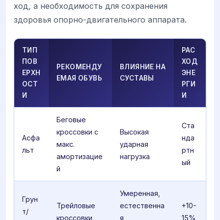
ход, а необходимость для сохранения
здоровья опорно-двигательного аппарата.
ТИП
РАС
ПОВ
ХОД
РЕКОМЕНДУ
ВЛИЯНИЕ НА
ЕРХН
ЭНЕ
ЕМАЯ ОБУВЬ
СУСТАВЫ
ОСТ
РГИ
И
И
Беговые
Ста
кроссовки с
Высокая
Асфа
нда
макс.
ударная
льт
ртн
амортизацие
нагрузка
ый
й
Умеренная,
Грун
Трейловые
естественна
+10-
т/
кроссовки
я
15%