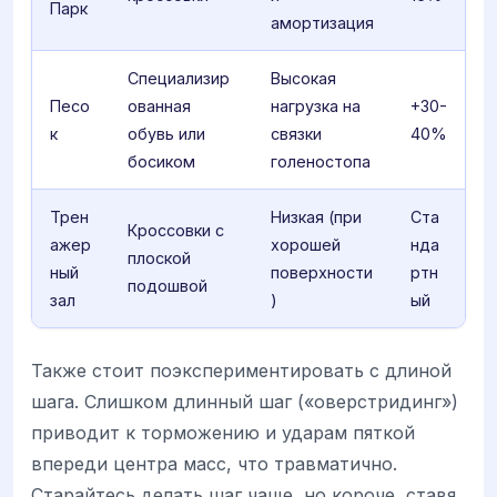
Парк
амортизация
Специализир
Высокая
Песо
ованная
нагрузка на
+30-
к
обувь или
связки
40%
босиком
голеностопа
Трен
Низкая (при
Ста
Кроссовки с
ажер
хорошей
нда
плоской
ный
поверхности
ртн
подошвой
зал
)
ый
Также стоит поэкспериментировать с длиной
шага. Слишком длинный шаг («оверстридинг»)
приводит к торможению и ударам пяткой
впереди центра масс, что травматично.
Старайтесь делать шаг чаще, но короче, ставя