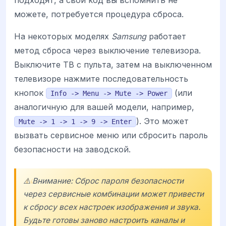
можете, потребуется процедура сброса.
На некоторых моделях
Samsung
работает
метод сброса через выключение телевизора.
Выключите ТВ с пульта, затем на выключенном
телевизоре нажмите последовательность
кнопок
(или
Info -> Menu -> Mute -> Power
аналогичную для вашей модели, например,
). Это может
Mute -> 1 -> 1 -> 9 -> Enter
вызвать сервисное меню или сбросить пароль
безопасности на заводской.
⚠️ Внимание: Сброс пароля безопасности
через сервисные комбинации может привести
к сбросу всех настроек изображения и звука.
Будьте готовы заново настроить каналы и