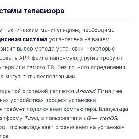
истемы телевизора
м техническим манипуляциям, необходимо
ционная система
установлена на вашем
ависит выбор метода установки: некоторые
ровать APK-файлы напрямую, другие требуют
утера или самого ТВ. Без точного определения
я могут быть бесполезными.
открытой системой является
Android TV
или ее
аких устройствах процесс установки
е требует подключения компьютера. Владельцы
латформу
Tizen
, а пользователи
LG
—
webOS
.
д, что накладывает ограничения на установку
лов.