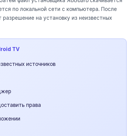
 Затем файл установщика
AdGuard
скачивается
ется по локальной сети с компьютера. После
т разрешение на установку из неизвестных
roid TV
известных источников
джер
доставить права
ложении