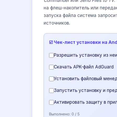
Commander
или
Send Files to TV
.
на флеш-накопитель или переда
запуска файла система запроси
источников.
☑️ Чек-лист установки на And
Разрешить установку из не
Скачать APK-файл AdGuard
Установить файловый мене
Запустить установку и пре
Активировать защиту в при
Выполнено:
0
/ 5