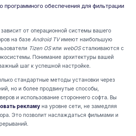
о программного обеспечения для фильтрации
зависит от операционной системы вашего
оров на базе
Android TV
имеют наибольшую
ользователи
Tizen OS
или
webOS
сталкиваются с
экосистемы. Понимание архитектуры вашей
важный шаг к успешной настройке.
только стандартные методы установки через
ий, но и более продвинутые способы,
еров и использование стороннего софта. Вы
овать рекламу
на уровне сети, не замедляя
зора. Это позволит наслаждаться фильмами и
рерываний.