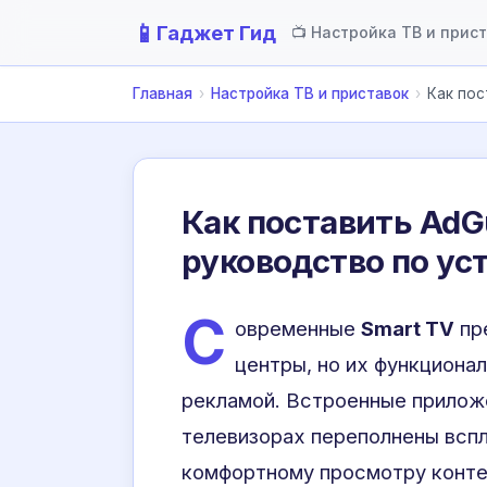
📱
Гаджет Гид
📺 Настройка ТВ и прис
Главная
›
Настройка ТВ и приставок
›
Как пос
Как поставить AdG
руководство по ус
С
овременные
Smart TV
пр
центры, но их функциона
рекламой. Встроенные приложе
телевизорах переполнены всп
комфортному просмотру конте