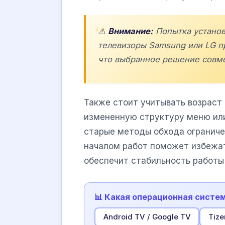
⚠️
Внимание:
Попытка установ
телевизоры Samsung или LG п
что выбранное решение совм
Также стоит учитывать возраст
измененную структуру меню или
старые методы обхода огранич
началом работ поможет избежат
обеспечит стабильность работы
📊 Какая операционная систе
Android TV / Google TV
Tize