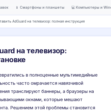
тавок
📱 Смартфоны и планшеты
💻 Компьютеры и Wi
тавить AdGuard на телевизор: полная инструкция
uard на телевизор:
тановке
евратились в полноценные мультимедийные
льность часто омрачается навязчивой
ния транслируют баннеры, а браузеры на
лывающими окнами, которые мешают
нта. Решением этой проблемы становится