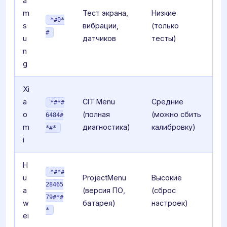
a
m
Тест экрана,
Низкие
*#0*
s
вибрации,
(только
#
u
датчиков
тесты)
n
g
Xi
a
CIT Menu
Средние
*#*#
o
(полная
(можно сбить
6484#
m
диагностика)
калибровку)
*#*
i
H
*#*#
u
ProjectMenu
Высокие
28465
a
(версия ПО,
(сброс
79#*#
w
батарея)
настроек)
*
ei