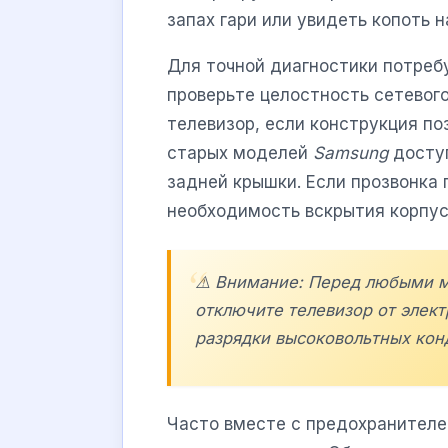
запах гари или увидеть копоть 
Для точной диагностики потреб
проверьте целостность сетевого
телевизор, если конструкция п
старых моделей
Samsung
доступ
задней крышки. Если прозвонка
необходимость вскрытия корпус
⚠️ Внимание: Перед любыми м
отключите телевизор от элек
разрядки высоковольтных кон
Часто вместе с предохранителе