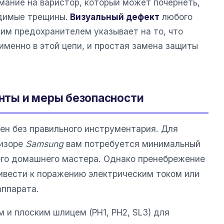
мание на варистор, который может почернеть,
димые трещины.
Визуальный дефект
любого
им предохранителем указывает на то, что
именно в этой цепи, и простая замена защиты
ты и меры безопасности
н без правильного инструментария. Для
визоре
Samsung
вам потребуется минимальный
ого домашнего мастера. Однако пренебрежение
ивести к поражению электрическим током или
аппарата.
 и плоским шлицем (PH1, PH2, SL3) для