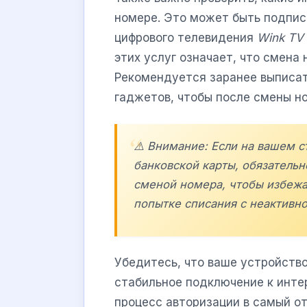
номере. Это может быть подписк
цифрового телевидения
Wink TV
этих услуг означает, что смена
Рекомендуется заранее выписат
гаджетов, чтобы после смены н
⚠️ Внимание: Если на вашем 
банковской карты, обязательн
сменой номера, чтобы избежа
попытке списания с неактивн
Убедитесь, что ваше устройство
стабильное подключение к инте
процесс авторизации в самый о