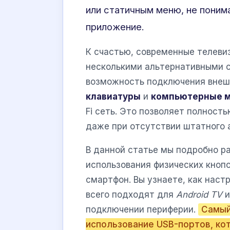
или статичным меню, не понима
приложение.
К счастью, современные телеви
несколькими альтернативными 
возможность подключения внешн
клавиатуры
и
компьютерные 
Fi сеть. Это позволяет полност
даже при отсутствии штатного 
В данной статье мы подробно р
использования физических кнопо
смартфон. Вы узнаете, как наст
всего подходят для
Android TV
и
подключении периферии.
Самый
использование USB-портов, ко