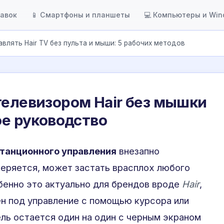
тавок
📱 Смартфоны и планшеты
💻 Компьютеры и Wi
авлять Hair TV без пульта и мыши: 5 рабочих методов
телевизором Hair без мышки
ое руководство
станционного управления
внезапно
теряется, может застать врасплох любого
бенно это актуально для брендов вроде
Hair
,
ен под управление с помощью курсора или
ль остается один на один с черным экраном