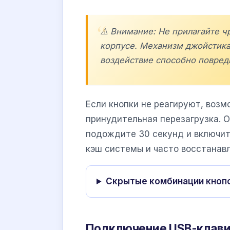
⚠️ Внимание: Не прилагайте 
корпусе. Механизм джойстика
воздействие способно повред
Если кнопки не реагируют, возм
принудительная перезагрузка. О
подождите 30 секунд и включит
кэш системы и часто восстанав
Скрытые комбинации кноп
Подключение USB-клав