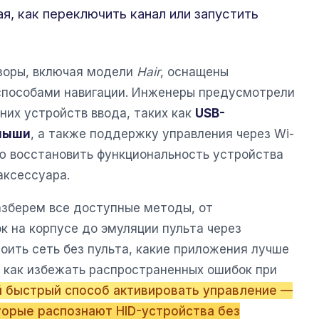
я, как переключить канал или запустить
зоры, включая модели
Hair
, оснащены
способами навигации. Инженеры предусмотрели
их устройств ввода, таких как
USB-
мыши
, а также поддержку управления через Wi-
ью восстановить функциональность устройства
аксессуара.
азберем все доступные методы, от
к на корпусе до эмуляции пульта через
роить сеть без пульта, какие приложения лучше
 как избежать распространенных ошибок при
 быстрый способ активировать управление —
торые распознают HID-устройства без