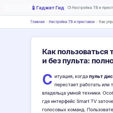
📱
Гаджет Гид
📺 Настройка ТВ и прис
Главная
›
Настройка ТВ и приставок
›
Как упр
Как пользоваться 
и без пульта: полн
С
итуация, когда
пульт ди
перестает работать или 
владельца умной техники. Осо
где интерфейс Smart TV заточ
голосовых команд. Пользовате