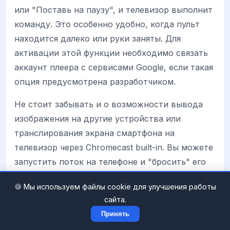
или "Поставь на паузу", и телевизор выполнит
команду. Это особенно удобно, когда пульт
находится далеко или руки заняты. Для
активации этой функции необходимо связать
аккаунт плеера с сервисами Google, если такая
опция предусмотрена разработчиком.
Не стоит забывать и о возможности вывода
изображения на другие устройства или
транслирования экрана смартфона на
телевизор через Chromecast built-in. Вы можете
запустить поток на телефоне и "бросить" его
на большой экран, используя телевизор TCL
🍪 Мы используем файлы cookie для улучшения работы
как монитор. Это расширяет сценарии
сайта.
использования, позволяя смотреть контент из
Принять
приложений, которые не имеют нативной