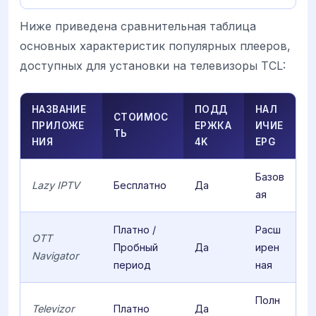
Ниже приведена сравнительная таблица
основных характеристик популярных плееров,
доступных для установки на телевизоры TCL:
НАЗВАНИЕ
ПОДД
НАЛ
СТОИМОС
ПРИЛОЖЕ
ЕРЖКА
ИЧИЕ
ТЬ
НИЯ
4K
EPG
Базов
Lazy IPTV
Бесплатно
Да
ая
Платно /
Расш
OTT
Пробный
Да
ирен
Navigator
период
ная
Полн
Televizor
Платно
Да