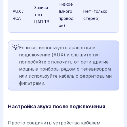
Низкое
Зависи
AUX /
(много
Нет (только
т от
RCA
провод
стерео)
ЦАП ТВ
ов)
💡
Если вы используете аналоговое
подключение (AUX) и слышите гул,
попробуйте отключить от сети другие
мощные приборы рядом с телевизором
или используйте кабель с ферритовыми
фильтрами.
Настройка звука после подключения
Просто соединить устройства кабелем