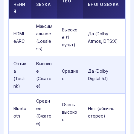
ТВО
ЧЕНИ
ЗВУКА
ЬНОГО ЗВУКА
Я
Максим
Высоко
HDMI
альное
Да (Dolby
е (1
eARC
(Lossle
Atmos, DTS:X)
пульт)
ss)
Оптик
Высоко
а
е
Средне
Да (Dolby
(Tosli
(Сжато
е
Digital 5.1)
nk)
е)
Средн
Очень
Blueto
ее
Нет (обычно
высоко
oth
(Сжато
стерео)
е
е)