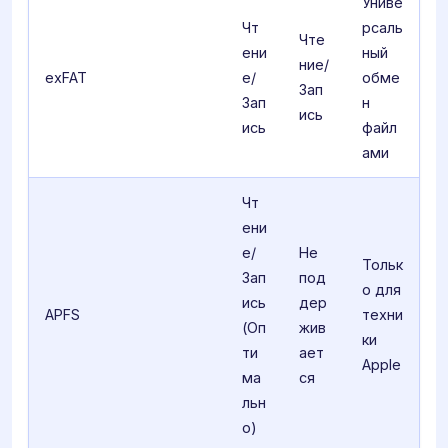
Униве
Чт
рсаль
Чте
ени
ный
ние/
exFAT
е/
обме
Зап
Зап
н
ись
ись
файл
ами
Чт
ени
е/
Не
Тольк
Зап
под
о для
ись
дер
APFS
техни
(Оп
жив
ки
ти
ает
Apple
ма
ся
льн
о)