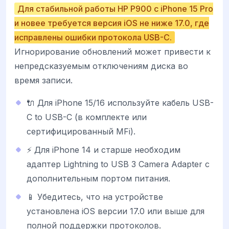
Для стабильной работы HP P900 с iPhone 15 Pro
и новее требуется версия iOS не ниже 17.0, где
исправлены ошибки протокола USB-C.
Игнорирование обновлений может привести к
непредсказуемым отключениям диска во
время записи.
🔌 Для iPhone 15/16 используйте кабель USB-
C to USB-C (в комплекте или
сертифицированный MFi).
⚡ Для iPhone 14 и старше необходим
адаптер Lightning to USB 3 Camera Adapter с
дополнительным портом питания.
📱 Убедитесь, что на устройстве
установлена iOS версии 17.0 или выше для
полной поддержки протоколов.