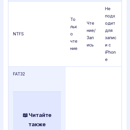
Не
подх
То
Чте
одит
льк
ние/
для
NTFS
о
Зап
запис
чте
ись
и с
ние
iPhon
e
FAT32
📖 Читайте
также