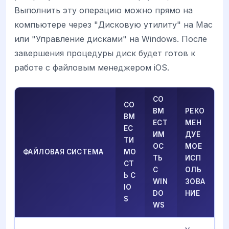
Выполнить эту операцию можно прямо на
компьютере через "Дисковую утилиту" на Mac
или "Управление дисками" на Windows. После
завершения процедуры диск будет готов к
работе с файловым менеджером iOS.
СО
СО
ВМ
РЕКО
ВМ
ЕСТ
МЕН
ЕС
ИМ
ДУЕ
ТИ
ОС
МОЕ
ФАЙЛОВАЯ СИСТЕМА
МО
ТЬ
ИСП
СТ
С
ОЛЬ
Ь С
WIN
ЗОВА
IO
DO
НИЕ
S
WS