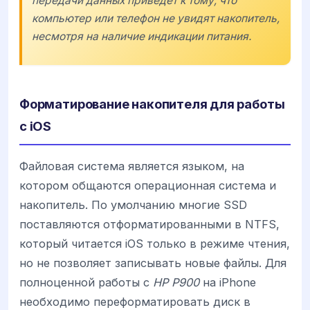
передачи данных приведет к тому, что
компьютер или телефон не увидят накопитель,
несмотря на наличие индикации питания.
Форматирование накопителя для работы
с iOS
Файловая система является языком, на
котором общаются операционная система и
накопитель. По умолчанию многие SSD
поставляются отформатированными в NTFS,
который читается iOS только в режиме чтения,
но не позволяет записывать новые файлы. Для
полноценной работы с
HP P900
на iPhone
необходимо переформатировать диск в