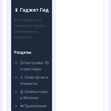
📱 Гаджет Гид
Всё о выборе и
тонкой настройке
современных
гаджетов
Разделы
📺 Настройка ТВ
и приставок
📱 Смартфоны и
планшеты
💻 Компьютеры
и Windows
📲 Приложения