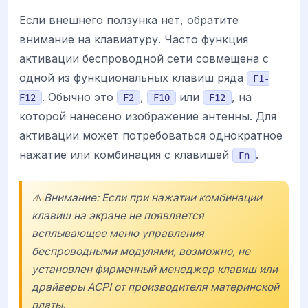
Если внешнего ползунка нет, обратите
внимание на клавиатуру. Часто функция
активации беспроводной сети совмещена с
одной из функциональных клавиш ряда
F1-
. Обычно это
,
или
, на
F12
F2
F10
F12
которой нанесено изображение антенны. Для
активации может потребоваться однократное
нажатие или комбинация с клавишей
.
Fn
⚠️ Внимание: Если при нажатии комбинации
клавиш на экране не появляется
всплывающее меню управления
беспроводными модулями, возможно, не
установлен фирменный менеджер клавиш или
драйверы ACPI от производителя материнской
платы.