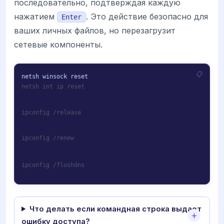
последовательно, подтверждая каждую
нажатием
. Это действие безопасно для
Enter
ваших личных файлов, но перезагрузит
сетевые компоненты.
netsh int ip reset
ipconfig /release
ipconfig /renew
ipconfig /flushdns
Что делать если командная строка выдает
ошибку доступа?