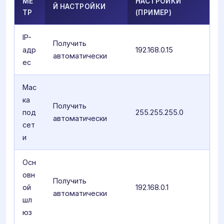
МЕ
НАСТРОЙКИ
Й НАСТРОЙКИ
ТР
(ПРИМЕР)
IP-
Получить
адр
192.168.0.15
автоматически
ес
Мас
ка
Получить
под
255.255.255.0
автоматически
сет
и
Осн
овн
Получить
ой
192.168.0.1
автоматически
шл
юз