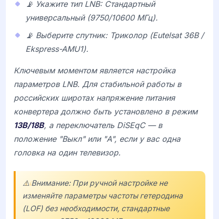
📡 Укажите тип LNB: Стандартный
универсальный (9750/10600 МГц).
📡 Выберите спутник: Триколор (Eutelsat 36B /
Ekspress-AMU1).
Ключевым моментом является настройка
параметров LNB. Для стабильной работы в
российских широтах напряжение питания
конвертера должно быть установлено в режим
13В/18В
, а переключатель DiSEqC — в
положение "Выкл" или "A", если у вас одна
головка на один телевизор.
⚠️ Внимание: При ручной настройке не
изменяйте параметры частоты гетеродина
(LOF) без необходимости, стандартные