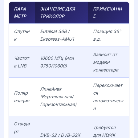
ПАРА
ЗНАЧЕНИЕ ДЛЯ
ПРИМЕЧАНИ
МЕТР
ТРИКОЛОР
Е
Спутни
Eutelsat 36B /
Позиция 36°
к
Ekspress-AMU1
в.д.
Зависит от
Частот
10600 МГц (или
модели
а LNB
9750/10600)
конвертера
Переключает
Линейная
Поляр
ся
(Вертикальная/
изация
автоматическ
Горизонтальная)
и
Станда
Требуется
рт
DVB-S2 / DVB-S2X
для HD/4K