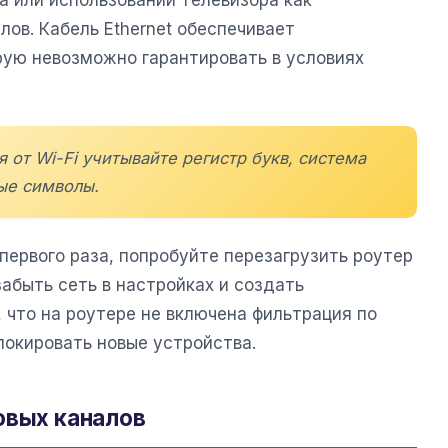
а или использовании телевизора как
ов. Кабель Ethernet обеспечивает
рую невозможно гарантировать в условиях
 от Wi-Fi учитывайте регистр букв, система
ые символы.
первого раза, попробуйте перезагрузить роутер
забыть сеть в настройках и создать
 что на роутере не включена фильтрация по
окировать новые устройства.
овых каналов