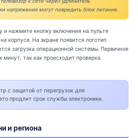
телевизор к сети через удлинитель
ки напряжения могут повредить блок питания.
у и нажмите кнопку включения на пульте
на корпусе. На экране появится логотип
ется загрузка операционной системы. Первичное
 минут, так как происходит проверка
тр с защитой от перегрузок для
это продлит срок службы электроники.
и и региона