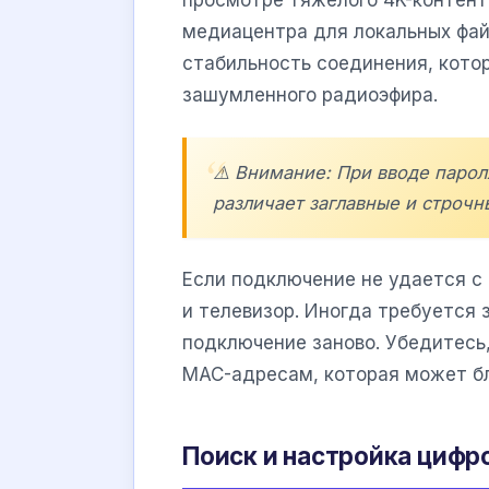
просмотре тяжелого 4K-контент
медиацентра для локальных файл
стабильность соединения, кото
зашумленного радиоэфира.
⚠️ Внимание: При вводе пароля
различает заглавные и строчн
Если подключение не удается с 
и телевизор. Иногда требуется 
подключение заново. Убедитесь,
MAC-адресам, которая может бл
Поиск и настройка цифр