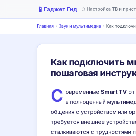
📱
Гаджет Гид
📺 Настройка ТВ и прис
Главная
›
Звук и мультимедиа
›
Как подключи
Как подключить ми
пошаговая инстру
С
овременные
Smart TV
от
в полноценный мультимед
общения с устройством или ор
требуется внешнее устройство
сталкиваются с трудностями п