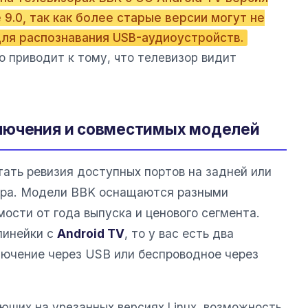
9.0, так как более старые версии могут не
ля распознавания USB-аудиоустройств.
о приводит к тому, что телевизор видит
лючения и совместимых моделей
ать ревизия доступных портов на задней или
зора. Модели BBK оснащаются разными
ости от года выпуска и ценового сегмента.
линейки с
Android TV
, то у вас есть два
лючение через USB или беспроводное через
ющих на урезанных версиях Linux, возможность