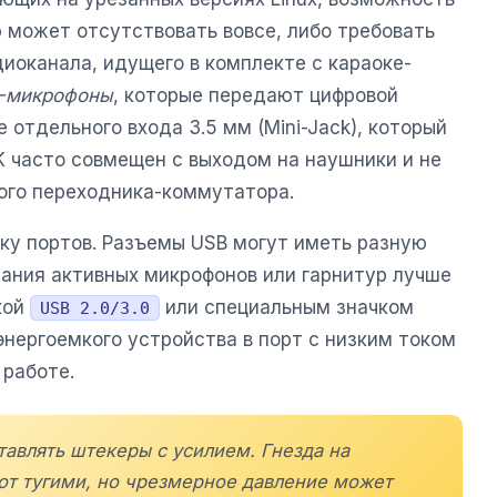
может отсутствовать вовсе, либо требовать
иоканала, идущего в комплекте с караоке-
-микрофоны
, которые передают цифровой
 отдельного входа 3.5 мм (Mini-Jack), который
K часто совмещен с выходом на наушники и не
ного переходника-коммутатора.
ку портов. Разъемы USB могут иметь разную
тания активных микрофонов или гарнитур лучше
кой
или специальным значком
USB 2.0/3.0
нергоемкого устройства в порт с низким током
 работе.
тавлять штекеры с усилием. Гнезда на
ют тугими, но чрезмерное давление может