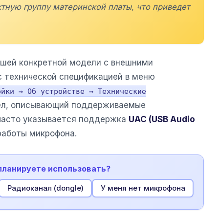
тную группу материнской платы, что приведет
ашей конкретной модели с внешними
с технической спецификацией в меню
ойки → Об устройстве → Технические
ел, описывающий поддерживаемые
 часто указывается поддержка
UAC (USB Audio
 работы микрофона.
 планируете использовать?
Радиоканал (dongle)
У меня нет микрофона