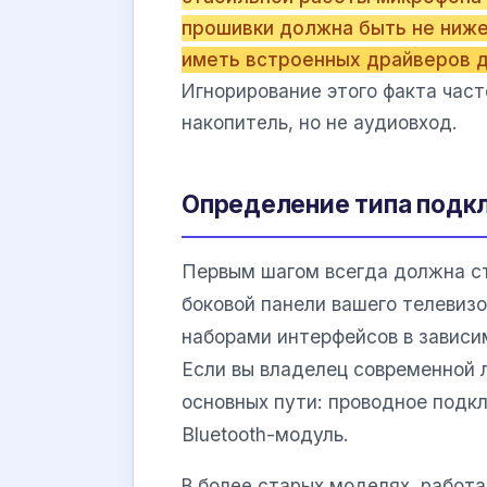
прошивки должна быть не ниже 
иметь встроенных драйверов д
Игнорирование этого факта част
накопитель, но не аудиовход.
Определение типа подк
Первым шагом всегда должна ст
боковой панели вашего телеви
наборами интерфейсов в зависим
Если вы владелец современной 
основных пути: проводное подк
Bluetooth-модуль.
В более старых моделях, работа