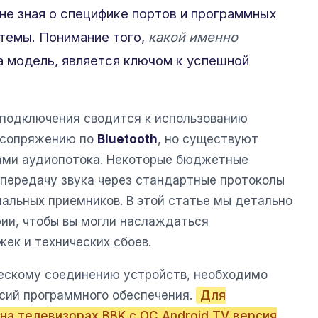
не зная о специфике портов и программных
темы. Понимание того,
какой именно
 модель, является ключом к успешной
 подключения сводится к использованию
 сопряжению по
Bluetooth
, но существуют
ами аудиопотока. Некоторые бюджетные
передачу звука через стандартные протоколы
иальных приемников. В этой статье мы детально
ии, чтобы вы могли наслаждаться
ек и технических сбоев.
ескому соединению устройств, необходимо
сий программного обеспечения.
Для
на телевизорах BBK с ОС Android TV версия