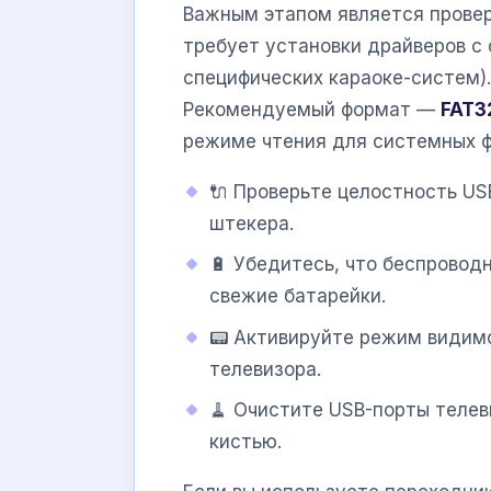
Важным этапом является провер
требует установки драйверов с
специфических караоке-систем).
Рекомендуемый формат —
FAT3
режиме чтения для системных ф
🔌 Проверьте целостность US
штекера.
🔋 Убедитесь, что беспровод
свежие батарейки.
📟 Активируйте режим видимо
телевизора.
🧹 Очистите USB-порты телев
кистью.