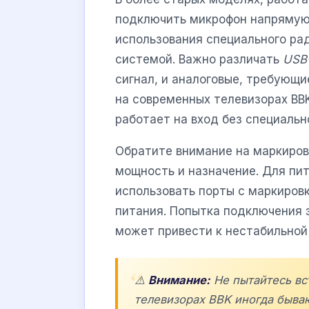
подключить микрофон напрямую 
использования специального рад
системой. Важно различать
USB
сигнал, и аналоговые, требующие
на современных телевизорах BB
работает на вход без специаль
Обратите внимание на маркиров
мощность и назначение. Для пи
использовать порты с маркиров
питания. Попытка подключения э
может привести к нестабильной
⚠️
Внимание:
Не пытайтесь вс
телевизорах BBK иногда быва