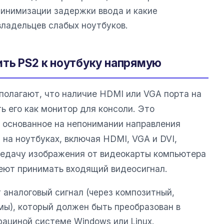
инимизации задержки ввода и какие
ладельцев слабых ноутбуков.
ть PS2 к ноутбуку напрямую
полагают, что наличие HDMI или VGA порта на
ь его как монитор для консоли. Это
 основанное на непонимании направления
на ноутбуках, включая HDMI, VGA и DVI,
редачу изображения от видеокарты компьютера
еют принимать входящий видеосигнал.
 аналоговый сигнал (через композитный,
ы), который должен быть преобразован в
ациной системе Windows или Linux.