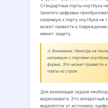
Стандартные порты ноутбука н
(аналого-цифровых преобразоват
напрямую к порту ноутбука не т
может привести к повреждению 
имеют защиту.
⚠️ Внимание: Никогда не пыта
напрямую с портами ноутбука
форме. Это может привести к
платы из строя.
Для реализации задачи необхо
видеозахвата. Это аппаратный 
видеопоток от источника, оцифр