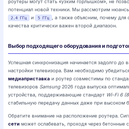
роутеры могут стать «узким горлышком», не поз
потенциал новой техники. Мы рассмотрим нюансы
и
, а также объясним, почему для
2.4 ГГц
5 ГГц
качества критически важен второй диапазон.
Выбор подходящего оборудования и подгото
Успешная синхронизация начинается задолго до в
настройки телевизора. Вам необходимо убедиться
медиаприставка
и роутер совместимы по станда
телевизоров
Samsung
2026 года выпуска оптима
устройства, поддерживающие стандарт
Wi-Fi 6 (8
стабильную передачу данных даже при высоком б
Обратите внимание на расположение роутера. Си
сети
может ослабевать, проходя через бетонные 