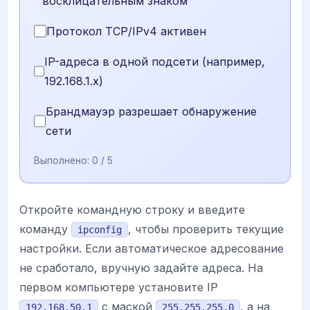
восклицательным знаком
Протокол TCP/IPv4 активен
IP-адреса в одной подсети (например,
192.168.1.x)
Брандмауэр разрешает обнаружение
сети
Выполнено:
0
/ 5
Откройте командную строку и введите
команду
, чтобы проверить текущие
ipconfig
настройки. Если автоматическое адресование
не сработало, вручную задайте адреса. На
первом компьютере установите IP
с маской
, а на
192.168.50.1
255.255.255.0