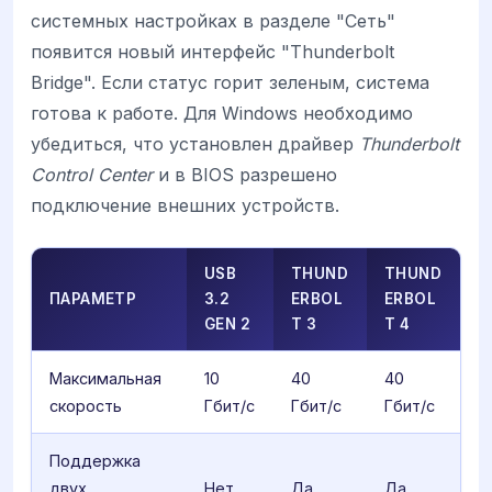
системных настройках в разделе "Сеть"
появится новый интерфейс "Thunderbolt
Bridge". Если статус горит зеленым, система
готова к работе. Для Windows необходимо
убедиться, что установлен драйвер
Thunderbolt
Control Center
и в BIOS разрешено
подключение внешних устройств.
USB
THUND
THUND
ПАРАМЕТР
3.2
ERBOL
ERBOL
GEN 2
T 3
T 4
Максимальная
10
40
40
скорость
Гбит/с
Гбит/с
Гбит/с
Поддержка
двух
Нет
Да
Да