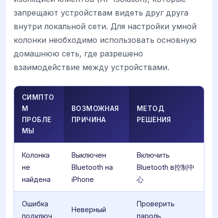
запрещают устройствам видеть друг друга
внутри локальной сети. Для настройки умной
колонки необходимо использовать основную
домашнюю сеть, где разрешено
взаимодействие между устройствами.
СИМПТО
М
ВОЗМОЖНАЯ
МЕТОД
ПРОБЛЕ
ПРИЧИНА
РЕШЕНИЯ
МЫ
Колонка
Выключен
Включить
не
Bluetooth на
Bluetooth в控制中
найдена
iPhone
心
Ошибка
Проверить
Неверный
подключ
пароль,